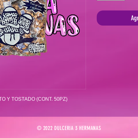
Agr
O Y TOSTADO (CONT. 50PZ)
© 2022 DULCERIA 3 HERMANAS