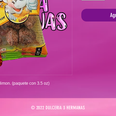
Agr
imon. (paquete con 3.5 oz)
© 2022 DULCERIA 3 HERMANAS